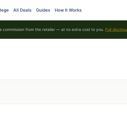
lege
All Deals
Guides
How It Works
 commission from the retailer — at no extra cost to you.
Full disclos