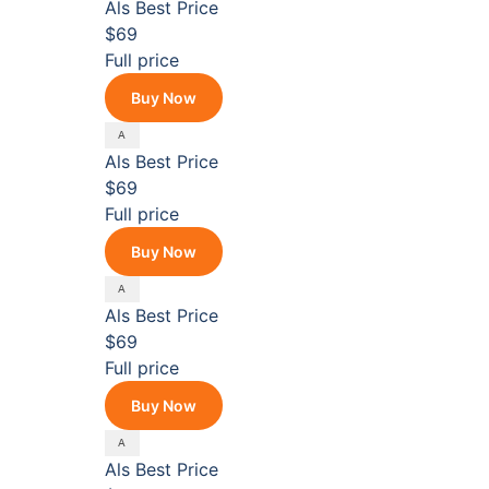
Als
Best Price
$69
Full price
Buy Now
Als
Best Price
$69
Full price
Buy Now
Als
Best Price
$69
Full price
Buy Now
Als
Best Price