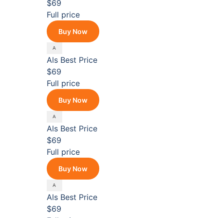
$69
Full price
Buy Now
Als
Best Price
$69
Full price
Buy Now
Als
Best Price
$69
Full price
Buy Now
Als
Best Price
$69