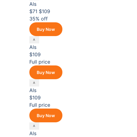
Als
$71
$109
35% off
Buy Now
Als
$109
Full price
Buy Now
Als
$109
Full price
Buy Now
Als