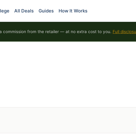
lege
All Deals
Guides
How It Works
 commission from the retailer — at no extra cost to you.
Full disclos