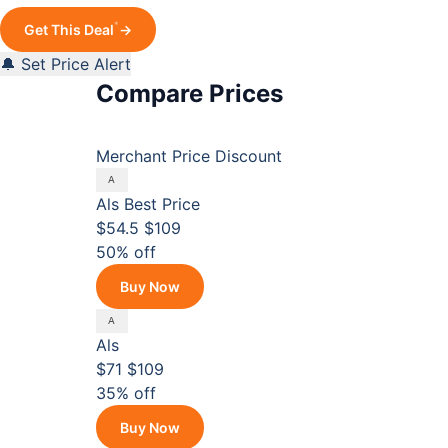
*
Get This Deal
→
🔔 Set Price Alert
Compare Prices
Merchant
Price
Discount
Als
Best Price
$54.5
$109
50% off
Buy Now
Als
$71
$109
35% off
Buy Now