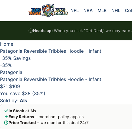
Skip to content
HOT
HOT
HOT
HOT
NFL
NBA
MLB
NHL
Col
Heads up:
When you click "Get Deal," we may earn a
Home
Patagonia Reversible Tribbles Hoodie - Infant
-35%
Savings
-35%
Patagonia
Patagonia Reversible Tribbles Hoodie - Infant
$71
$109
You save $38 (35%)
Sold by:
Als
In Stock
at Als
Easy Returns
– merchant policy applies
Price Tracked
– we monitor this deal 24/7