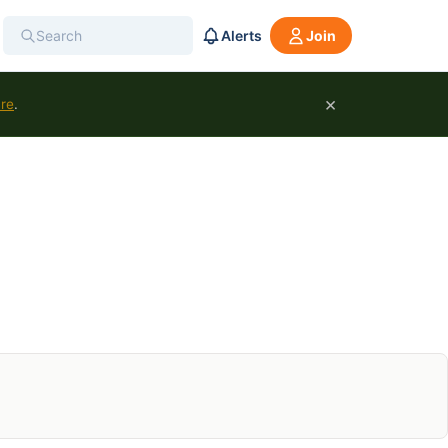
Alerts
Join
×
ure
.