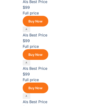
Als
Best Price
$99
Full price
Buy Now
Als
Best Price
$99
Full price
Buy Now
Als
Best Price
$99
Full price
Buy Now
Als
Best Price