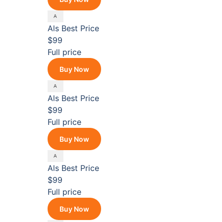
Als
Best Price
$99
Full price
Buy Now
Als
Best Price
$99
Full price
Buy Now
Als
Best Price
$99
Full price
Buy Now