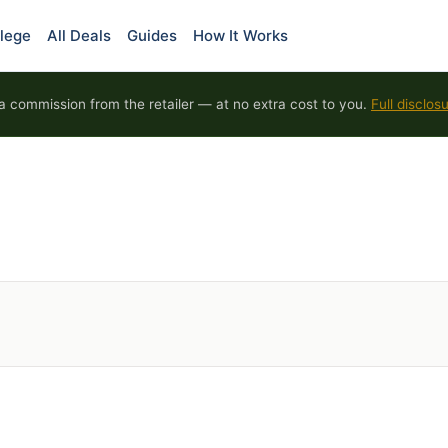
lege
All Deals
Guides
How It Works
 commission from the retailer — at no extra cost to you.
Full disclos