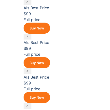
Als
Best Price
$99
Full price
Buy Now
Als
Best Price
$99
Full price
Buy Now
Als
Best Price
$99
Full price
Buy Now