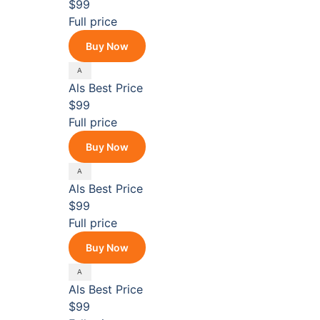
$99
Full price
Buy Now
Als
Best Price
$99
Full price
Buy Now
Als
Best Price
$99
Full price
Buy Now
Als
Best Price
$99