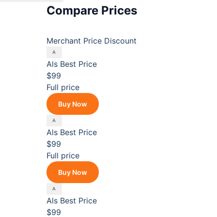
Compare Prices
Merchant
Price
Discount
Als
Best Price
$99
Full price
Buy Now
Als
Best Price
$99
Full price
Buy Now
Als
Best Price
$99