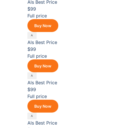
Als
Best Price
$99
Full price
Buy Now
Als
Best Price
$99
Full price
Buy Now
Als
Best Price
$99
Full price
Buy Now
Als
Best Price