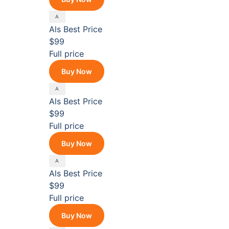
Als
Best Price
$99
Full price
Buy Now
Als
Best Price
$99
Full price
Buy Now
Als
Best Price
$99
Full price
Buy Now