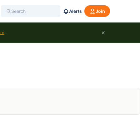
Alerts
Join
×
ure
.