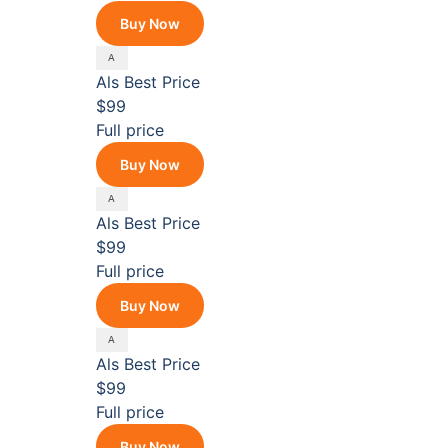
Buy Now
Als
Best Price
$99
Full price
Buy Now
Als
Best Price
$99
Full price
Buy Now
Als
Best Price
$99
Full price
Buy Now