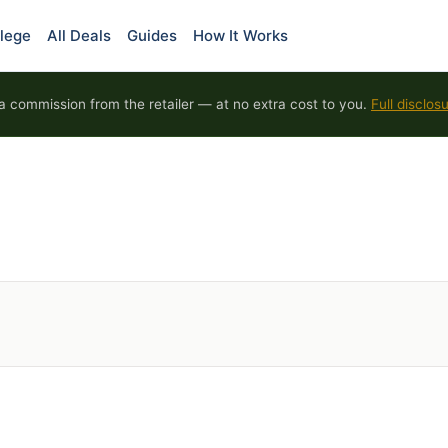
lege
All Deals
Guides
How It Works
 commission from the retailer — at no extra cost to you.
Full disclos