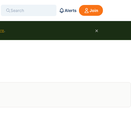
Alerts
Join
×
ure
.