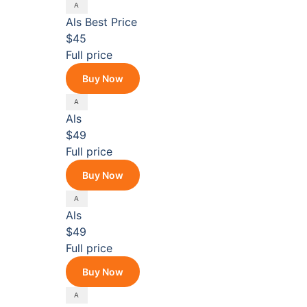
Als
Best Price
$45
Full price
Buy Now
Als
$49
Full price
Buy Now
Als
$49
Full price
Buy Now