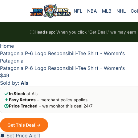
Skip to content
HOT
HOT
HOT
HOT
NFL
NBA
MLB
NHL
Col
Heads up:
When you click "Get Deal," we may earn a
Home
Patagonia P-6 Logo Responsibili-Tee Shirt - Women's
Patagonia
Patagonia P-6 Logo Responsibili-Tee Shirt - Women's
$49
Sold by:
Als
In Stock
at Als
Easy Returns
– merchant policy applies
Price Tracked
– we monitor this deal 24/7
*
Get This Deal
→
🔔 Set Price Alert