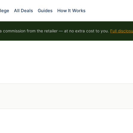
lege
All Deals
Guides
How It Works
 commission from the retailer — at no extra cost to you.
Full disclos