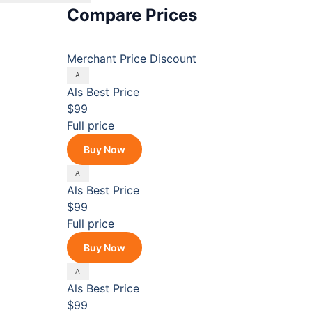
Compare Prices
Merchant
Price
Discount
Als
Best Price
$99
Full price
Buy Now
Als
Best Price
$99
Full price
Buy Now
Als
Best Price
$99