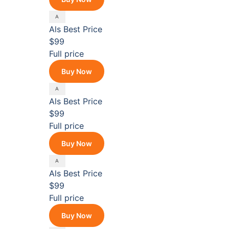
Als
Best Price
$99
Full price
Buy Now
Als
Best Price
$99
Full price
Buy Now
Als
Best Price
$99
Full price
Buy Now